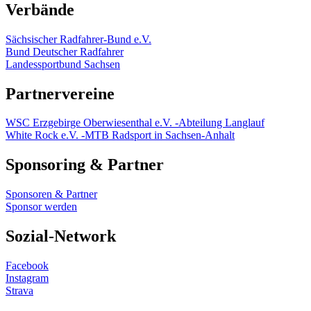
Verbände
Sächsischer Radfahrer-Bund e.V.
Bund Deutscher Radfahrer
Landessportbund Sachsen
Partnervereine
WSC Erzgebirge Oberwiesenthal e.V. -Abteilung Langlauf
White Rock e.V. -MTB Radsport in Sachsen-Anhalt
Sponsoring & Partner
Sponsoren & Partner
Sponsor werden
Sozial-Network
Facebook
Instagram
Strava