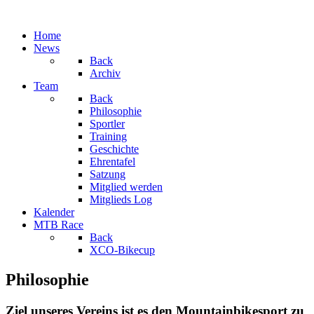
Home
News
Back
Archiv
Team
Back
Philosophie
Sportler
Training
Geschichte
Ehrentafel
Satzung
Mitglied werden
Mitglieds Log
Kalender
MTB Race
Back
XCO-Bikecup
Philosophie
Ziel unseres Vereins ist es den Mountainbikesport zu