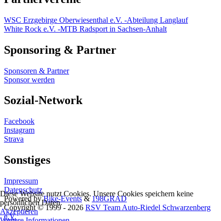
WSC Erzgebirge Oberwiesenthal e.V. -Abteilung Langlauf
White Rock e.V. -MTB Radsport in Sachsen-Anhalt
Sponsoring & Partner
Sponsoren & Partner
Sponsor werden
Sozial-Network
Facebook
Instagram
Strava
Sonstiges
Impressum
Datenschutz
Diese Website nutzt Cookies. Unsere Cookies speichern keine
Powered by
Bike-Events
&
198GRAD
persönlichen Daten.
Copyright © 1999 - 2026
RSV Team Auto-Riedel Schwarzenberg
Akzeptieren
e.V.
Weitere Informationen