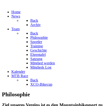
Home
News
Back
Archiv
Team
Back
Philosophie
Sportler
Training
Geschichte
Ehrentafel
Satzung
Mitglied werden
Mitglieds Log
Kalender
MTB Race
Back
XCO-Bikecup
Philosophie
Ziel unseres Vereins ist es den Mountainbikesport zu