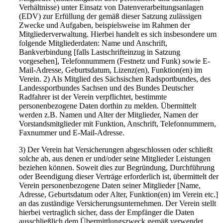
Verhältnisse) unter Einsatz von Datenverarbeitungsanlagen
(EDV) zur Erfüllung der gemäß dieser Satzung zulässigen
Zwecke und Aufgaben, beispielsweise im Rahmen der
Mitgliederverwaltung. Hierbei handelt es sich insbesondere um
folgende Mitgliederdaten: Name und Anschrift,
Bankverbindung [falls Lastschrifteinzug in Satzung
vorgesehen], Telefonnummern (Festnetz und Funk) sowie E-
Mail-Adresse, Geburtsdatum, Lizenz(en), Funktion(en) im
Verein. 2) Als Mitglied des Sächsischen Radsportbundes, des
Landessportbundes Sachsen und des Bundes Deutscher
Radfahrer ist der Verein verpflichtet, bestimmte
personenbezogene Daten dorthin zu melden. Übermittelt
werden z.B. Namen und Alter der Mitglieder, Namen der
Vorstandsmitglieder mit Funktion, Anschrift, Telefonnummern,
Faxnummer und E-Mail-Adresse.
3) Der Verein hat Versicherungen abgeschlossen oder schließt
solche ab, aus denen er und/oder seine Mitglieder Leistungen
beziehen können. Soweit dies zur Begründung, Durchführung
oder Beendigung dieser Verträge erforderlich ist, übermittelt der
Verein personenbezogene Daten seiner Mitglieder [Name,
Adresse, Geburtsdatum oder Alter, Funktion(en) im Verein etc.]
an das zuständige Versicherungsunternehmen. Der Verein stellt
hierbei vertraglich sicher, dass der Empfänger die Daten
ausschließlich dem Übermittlungszweck gemäß verwendet.