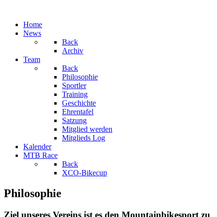
Home
News
Back
Archiv
Team
Back
Philosophie
Sportler
Training
Geschichte
Ehrentafel
Satzung
Mitglied werden
Mitglieds Log
Kalender
MTB Race
Back
XCO-Bikecup
Philosophie
Ziel unseres Vereins ist es den Mountainbikesport zu