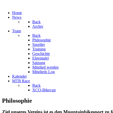
Home
News
Back
Archiv
Team
Back
Philosophie
Sportler
Training
Geschichte
Ehrentafel
Satzung
Mitglied werden
Mitglieds Log
Kalender
MTB Race
Back
XCO-Bikecup
Philosophie
Ziel unseres Vereins ist es den Mountainbikesport zu 