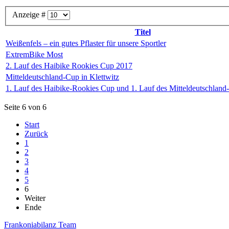
Anzeige #
Titel
Weißenfels – ein gutes Pflaster für unsere Sportler
ExtremBike Most
2. Lauf des Haibike Rookies Cup 2017
Mitteldeutschland-Cup in Klettwitz
1. Lauf des Haibike-Rookies Cup und 1. Lauf des Mitteldeutschland
Seite 6 von 6
Start
Zurück
1
2
3
4
5
6
Weiter
Ende
Frankoniabilanz Team