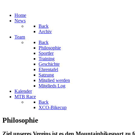
Home
News
Back
Archiv
Team
Back
Philosophie
Sportler
Training
Geschichte
Ehrentafel
Satzung
Mitglied werden
Mitglieds Log
Kalender
MTB Race
Back
XCO-Bikecup
Philosophie
Ziel unseres Vereins ist es den Mountainbikesport zu 