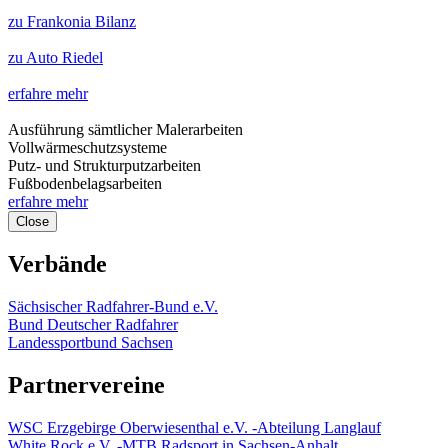
zu Frankonia Bilanz
zu Auto Riedel
erfahre mehr
Ausführung sämtlicher Malerarbeiten
Vollwärmeschutzsysteme
Putz- und Strukturputzarbeiten
Fußbodenbelagsarbeiten
erfahre mehr
Close
Verbände
Sächsischer Radfahrer-Bund e.V.
Bund Deutscher Radfahrer
Landessportbund Sachsen
Partnervereine
WSC Erzgebirge Oberwiesenthal e.V. -Abteilung Langlauf
White Rock e.V. -MTB Radsport in Sachsen-Anhalt