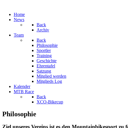
Home
News
Back
Archiv
Team
Back
Philosophie
Sportler
Training
Geschichte
Ehrentafel
Satzung
Mitglied werden
Mitglieds Log
Kalender
MTB Race
Back
XCO-Bikecup
Philosophie
Ziel unseres Vereins ist es den Mountainbikesport zu 