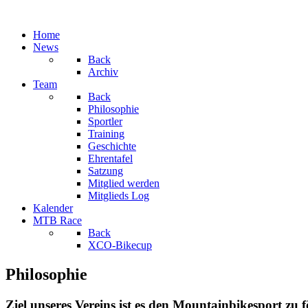
Home
News
Back
Archiv
Team
Back
Philosophie
Sportler
Training
Geschichte
Ehrentafel
Satzung
Mitglied werden
Mitglieds Log
Kalender
MTB Race
Back
XCO-Bikecup
Philosophie
Ziel unseres Vereins ist es den Mountainbikesport zu 