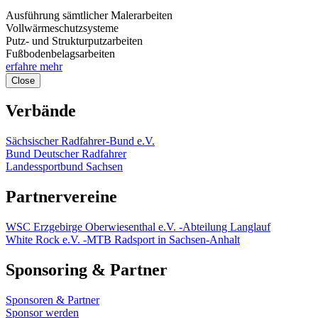
Ausführung sämtlicher Malerarbeiten
Vollwärmeschutzsysteme
Putz- und Strukturputzarbeiten
Fußbodenbelagsarbeiten
erfahre mehr
Close
Verbände
Sächsischer Radfahrer-Bund e.V.
Bund Deutscher Radfahrer
Landessportbund Sachsen
Partnervereine
WSC Erzgebirge Oberwiesenthal e.V. -Abteilung Langlauf
White Rock e.V. -MTB Radsport in Sachsen-Anhalt
Sponsoring & Partner
Sponsoren & Partner
Sponsor werden