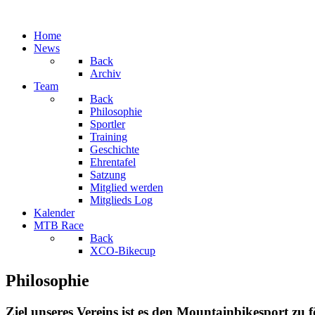
Home
News
Back
Archiv
Team
Back
Philosophie
Sportler
Training
Geschichte
Ehrentafel
Satzung
Mitglied werden
Mitglieds Log
Kalender
MTB Race
Back
XCO-Bikecup
Philosophie
Ziel unseres Vereins ist es den Mountainbikesport zu 