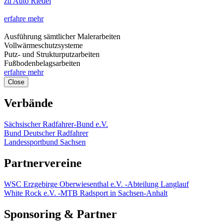
zu Auto Riedel
erfahre mehr
Ausführung sämtlicher Malerarbeiten
Vollwärmeschutzsysteme
Putz- und Strukturputzarbeiten
Fußbodenbelagsarbeiten
erfahre mehr
Close
Verbände
Sächsischer Radfahrer-Bund e.V.
Bund Deutscher Radfahrer
Landessportbund Sachsen
Partnervereine
WSC Erzgebirge Oberwiesenthal e.V. -Abteilung Langlauf
White Rock e.V. -MTB Radsport in Sachsen-Anhalt
Sponsoring & Partner